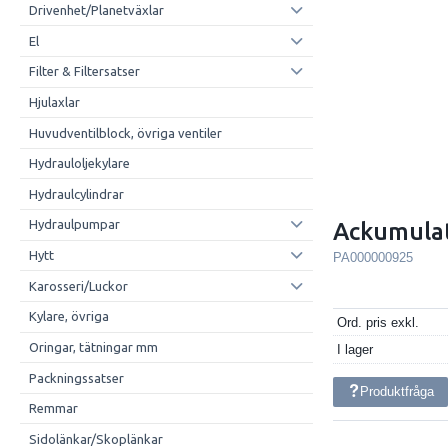
Drivenhet/Planetväxlar
El
Filter & Filtersatser
Hjulaxlar
Huvudventilblock, övriga ventiler
Hydrauloljekylare
Hydraulcylindrar
Hydraulpumpar
Ackumula
Hytt
PA000000925
Karosseri/Luckor
Kylare, övriga
Ord. pris exkl.
Oringar, tätningar mm
I lager
Packningssatser
Produktfråga
Remmar
Sidolänkar/Skoplänkar