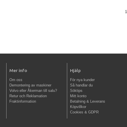
1
Mer info
Hjälp
Om oss
För nya kunder
Demontering av maskiner
Så handlar du
Volvo eller Åkerman till salu?
Söktips
Retur och Reklamation
Mitt konto
Fraktinformation
Betalning & Leverans
Köpvillkor
Cookies & GDPR