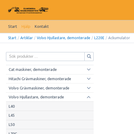
Start
Hjälp
Kontakt
Start
/
Artiklar
/
Volvo Hjullastare, demonterade
/
L220E
/
Ackumulator
Cat maskiner, demonterade
Hitachi Grävmaskiner, demonterade
Volvo Grävmaskiner, demonterade
Volvo Hjullastare, demonterade
L40
L45
L50
L70C