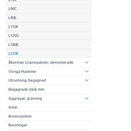
L90C
L90E
L110F
L120G
L180E
L220E
Åkerman Grävmaskiner, demonterade
Övriga Maskiner
Utrustning, begagnad
Begagnade däck mm
Aggregat, grävning
Axlar
Bromssystem
Bussningar