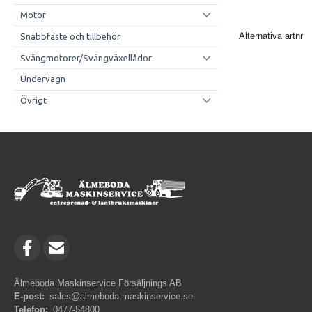
Motor
Alternativa artnr
Snabbfäste och tillbehör
Svängmotorer/Svängväxellådor
Undervagn
Övrigt
Älmeboda Maskinservice Försäljnings AB
E-post:
sales@almeboda-maskinservice.se
Telefon:
0477-54800