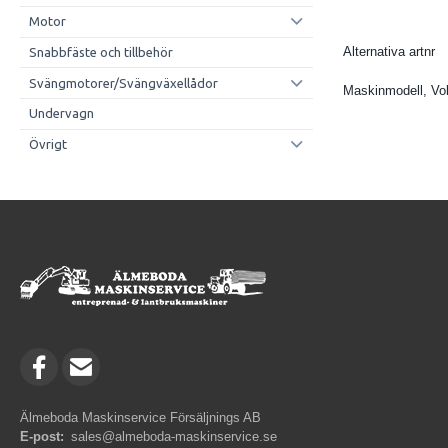
Motor
Alternativa artnr
Snabbfäste och tillbehör
Svängmotorer/Svängväxellådor
Maskinmodell, Vo
Undervagn
Övrigt
Älmeboda Maskinservice Försäljnings AB
E-post:
sales@almeboda-maskinservice.se