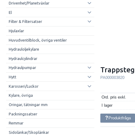
Drivenhet/Planetväxlar
El
Filter & Filtersatser
Hjulaxlar
Huvudventilblock, övriga ventiler
Hydrauloljekylare
Hydraulcylindrar
Hydraulpumpar
Trappsteg
Hytt
PA000003820
Karosseri/Luckor
Kylare, övriga
Ord. pris exkl.
Oringar, tätningar mm
I lager
Packningssatser
Produktfråga
Remmar
Sidolänkar/Skoplänkar