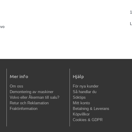
1
lvo
Mer info
Hjälp
Om oss
För nya kunder
Demontering av maskiner
Så handlar du
Volvo eller Åkerman till salu?
Söktips
Retur och Reklamation
Mitt konto
Fraktinformation
Betalning & Leverans
Köpvillkor
Cookies & GDPR