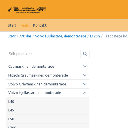
Start
Hjälp
Kontakt
Start
/
Artiklar
/
Volvo Hjullastare, demonterade
/
L120G
/
Trappstege hö
Cat maskiner, demonterade
Hitachi Grävmaskiner, demonterade
Volvo Grävmaskiner, demonterade
Volvo Hjullastare, demonterade
L40
L45
L50
L70C