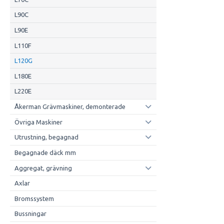
L90C
L90E
L110F
L120G
L180E
L220E
Åkerman Grävmaskiner, demonterade
Övriga Maskiner
Utrustning, begagnad
Begagnade däck mm
Aggregat, grävning
Axlar
Bromssystem
Bussningar