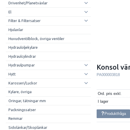
Drivenhet/Planetväxlar
El
Filter & Filtersatser
Hjulaxlar
Huvudventilblock, övriga ventiler
Hydrauloljekylare
Hydraulcylindrar
Hydraulpumpar
Konsol vä
Hytt
PA000003818
Karosseri/Luckor
Kylare, övriga
Ord. pris exkl.
Oringar, tätningar mm
I lager
Packningssatser
Produktfråga
Remmar
Sidolänkar/Skoplänkar