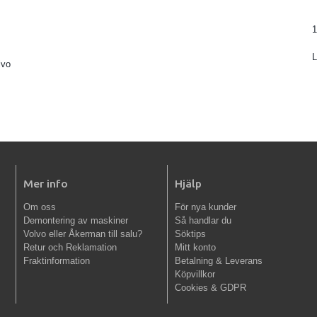
1
lvo
Mer info
Hjälp
Om oss
För nya kunder
Demontering av maskiner
Så handlar du
Volvo eller Åkerman till salu?
Söktips
Retur och Reklamation
Mitt konto
Fraktinformation
Betalning & Leverans
Köpvillkor
Cookies & GDPR