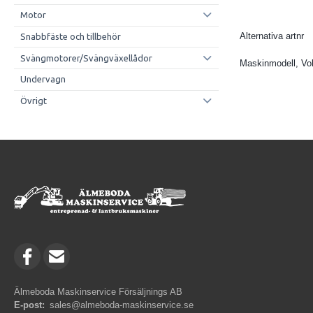
Motor
Alternativa artnr
Snabbfäste och tillbehör
Svängmotorer/Svängväxellådor
Maskinmodell, Vo
Undervagn
Övrigt
Älmeboda Maskinservice Försäljnings AB
E-post:
sales@almeboda-maskinservice.se