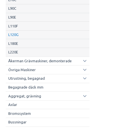
L90C
L90E
L110F
L120G
L180E
L220E
Åkerman Grävmaskiner, demonterade
Övriga Maskiner
Utrustning, begagnad
Begagnade däck mm
Aggregat, grävning
Axlar
Bromssystem
Bussningar