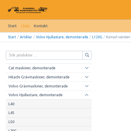
Start
Hjälp
Kontakt
Start
/
Artiklar
/
Volvo Hjullastare, demonterade
/
L120G
/
Konsol vänster
Cat maskiner, demonterade
Hitachi Grävmaskiner, demonterade
Volvo Grävmaskiner, demonterade
Volvo Hjullastare, demonterade
L40
L45
L50
L70C