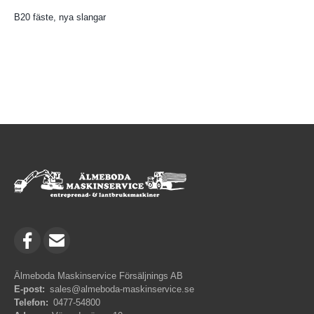
B20 fäste, nya slangar
Älmeboda Maskinservice Försäljnings AB
E-post:
sales@almeboda-maskinservice.se
Telefon:
0477-54800