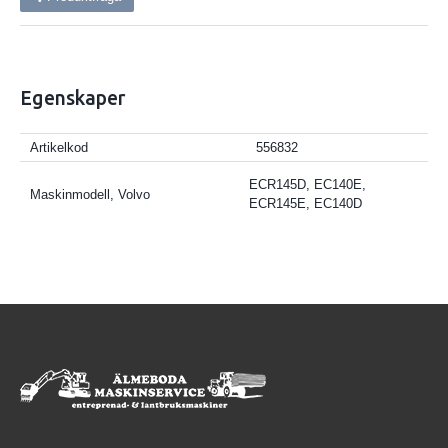
Egenskaper
Artikelkod
556832
ECR145D, EC140E,
Maskinmodell, Volvo
ECR145E, EC140D