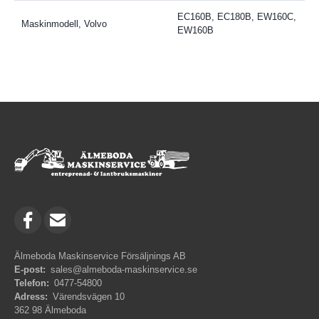
EC160B, EC180B, EW160C,
Maskinmodell, Volvo
EW160B
Älmeboda Maskinservice Försäljnings AB
E-post:
sales@almeboda-maskinservice.se
Telefon:
0477-54800
Adress:
Värendsvägen 10
362 98 Älmeboda