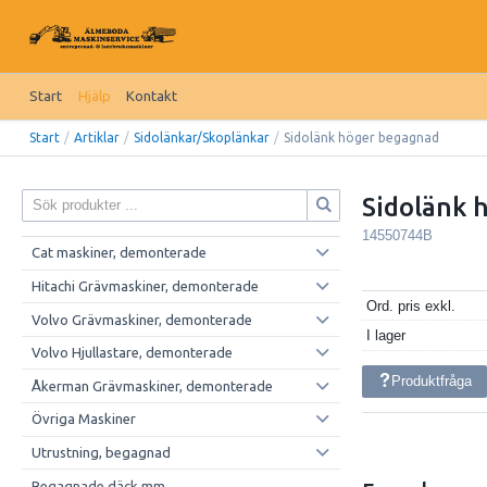
Start
Hjälp
Kontakt
Start
/
Artiklar
/
Sidolänkar/Skoplänkar
/
Sidolänk höger begagnad
Sidolänk 
14550744B
Cat maskiner, demonterade
Hitachi Grävmaskiner, demonterade
Ord. pris exkl.
Volvo Grävmaskiner, demonterade
I lager
Volvo Hjullastare, demonterade
Produktfråga
Åkerman Grävmaskiner, demonterade
Övriga Maskiner
Utrustning, begagnad
Begagnade däck mm