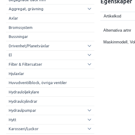
Egenskaper
Aggregat, grävning
Artikelkod
Axlar
Bromssystem
Alternativa artnr
Bussningar
Maskinmodell, Vo
Drivenhet/Planetväxlar
El
Filter & Filtersatser
Hjulaxlar
Huvudventilblock, övriga ventiler
Hydrauloljekylare
Hydraulcylindrar
Hydraulpumpar
Hytt
Karosseri/Luckor