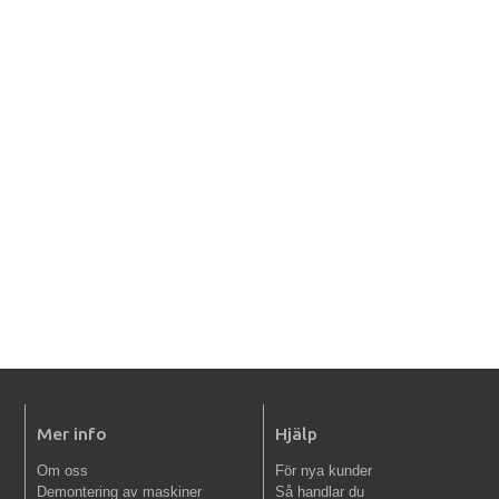
Mer info
Hjälp
Om oss
För nya kunder
Demontering av maskiner
Så handlar du