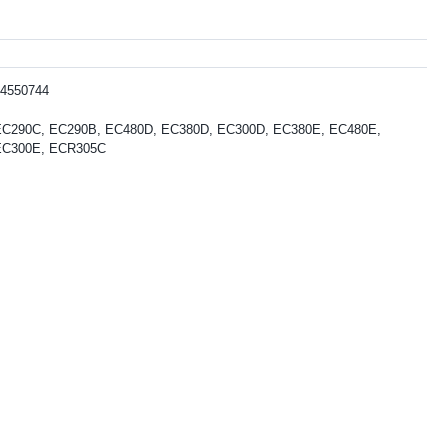
4550744
EC290C, EC290B, EC480D, EC380D, EC300D, EC380E, EC480E,
EC300E, ECR305C