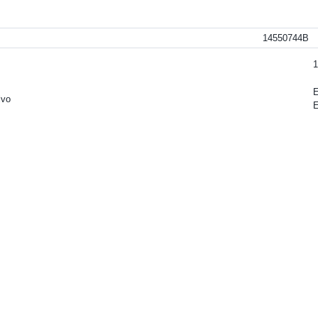
14550744B
1
lvo