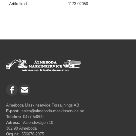
Artikelkod
1173-02050
Älmeboda Maskinservice Försäljnings AB
E-post:
sales@almeboda-maskinservice.se
Telefon:
0477-54800
Adress:
Värendsvägen 10
362 98 Älmeboda
Org.nr:
556676-2075