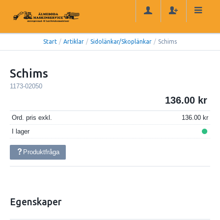
Start
/
Artiklar
/
Sidolänkar/Skoplänkar
/
Schims
Schims
1173-02050
136.00
Ord. pris exkl.
136.00
I lager
Produktfråga
Egenskaper