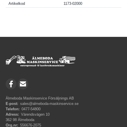
Artikelkod
1173-02000
Älmeboda Maskinservice Försäljnings AB
E-post:
sales@almeboda-maskinservice.se
Telefon:
0477-54800
Adress:
Värendsvägen 10
362 98 Älmeboda
Org.nr:
556676-2075