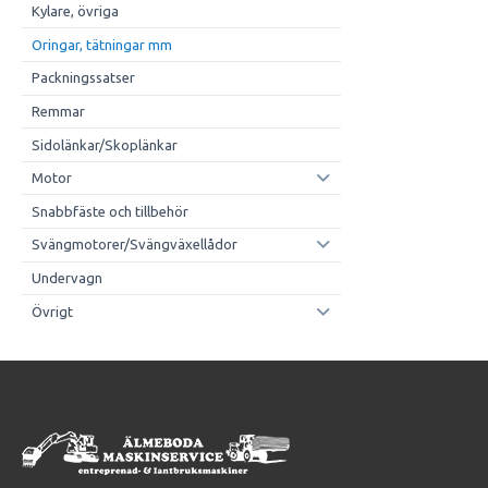
Kylare, övriga
Oringar, tätningar mm
Packningssatser
Remmar
Sidolänkar/Skoplänkar
Motor
Snabbfäste och tillbehör
Svängmotorer/Svängväxellådor
Undervagn
Övrigt