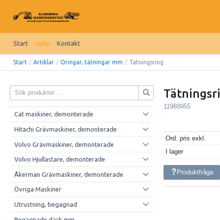
Start
Hjälp
Kontakt
Start
/
Artiklar
/
Oringar, tätningar mm
/
Tätningsring
Tätningsr
11988955
Cat maskiner, demonterade
Hitachi Grävmaskiner, demonterade
Ord. pris exkl.
Volvo Grävmaskiner, demonterade
I lager
Volvo Hjullastare, demonterade
Produktfråga
Åkerman Grävmaskiner, demonterade
Övriga Maskiner
Utrustning, begagnad
Begagnade däck mm