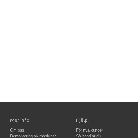
Mer info
Hjälp
Om oss
För nya kunder
Demontering av maskiner
Så handlar du