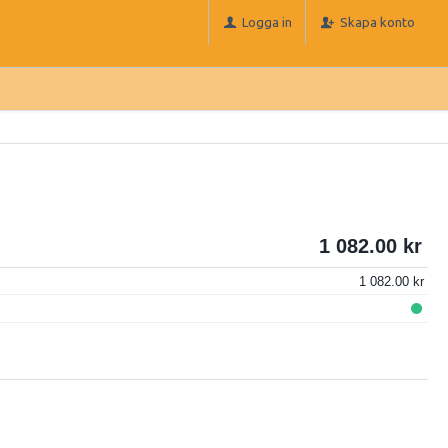
Logga in
Skapa konto
1 082.00
1 082.00