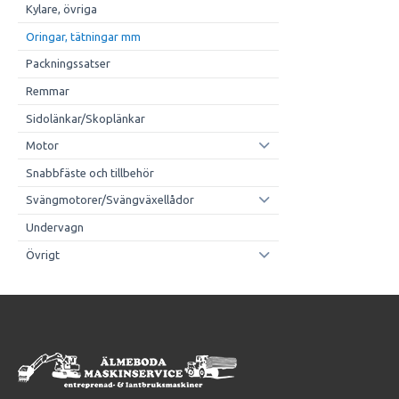
Kylare, övriga
Oringar, tätningar mm
Packningssatser
Remmar
Sidolänkar/Skoplänkar
Motor
Snabbfäste och tillbehör
Svängmotorer/Svängväxellådor
Undervagn
Övrigt