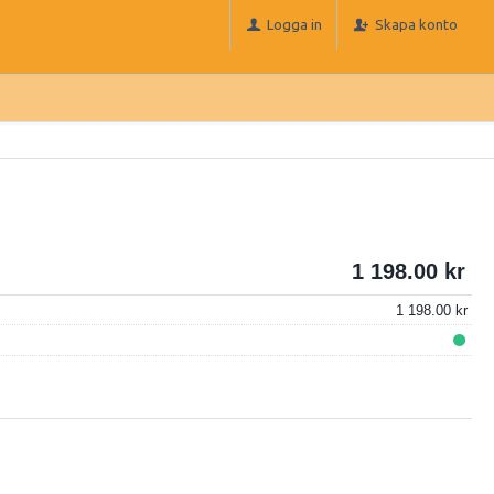
Logga in
Skapa konto
1 198.00
1 198.00