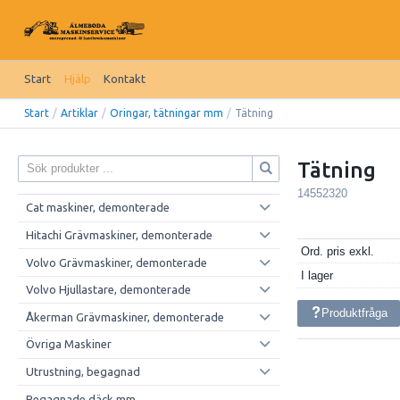
Start
Hjälp
Kontakt
Start
/
Artiklar
/
Oringar, tätningar mm
/
Tätning
Tätning
14552320
Cat maskiner, demonterade
Hitachi Grävmaskiner, demonterade
Ord. pris exkl.
Volvo Grävmaskiner, demonterade
I lager
Volvo Hjullastare, demonterade
Produktfråga
Åkerman Grävmaskiner, demonterade
Övriga Maskiner
Utrustning, begagnad
Begagnade däck mm