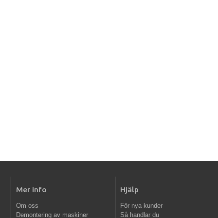
Mer info
Hjälp
Om oss
För nya kunder
Demontering av maskiner
Så handlar du