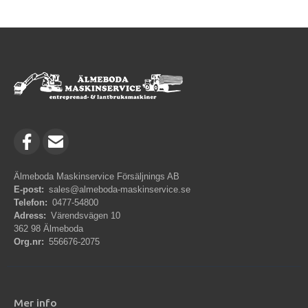
Älmeboda Maskinservice Försäljnings AB
E-post:
sales@almeboda-maskinservice.se
Telefon:
0477-54800
Adress:
Värendsvägen 10
362 98 Älmeboda
Org.nr:
556676-2075
Mer info