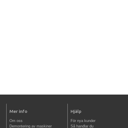
Mer info
Hjälp
Om oss
För nya kunder
Demontering av maskiner
Så handlar du