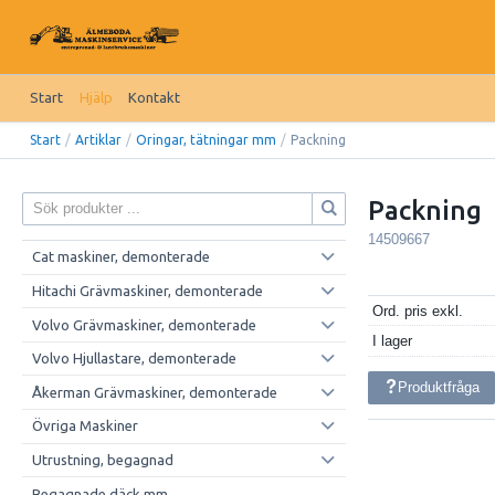
Start
Hjälp
Kontakt
Start
/
Artiklar
/
Oringar, tätningar mm
/
Packning
Packning
14509667
Cat maskiner, demonterade
Hitachi Grävmaskiner, demonterade
Ord. pris exkl.
Volvo Grävmaskiner, demonterade
I lager
Volvo Hjullastare, demonterade
Produktfråga
Åkerman Grävmaskiner, demonterade
Övriga Maskiner
Utrustning, begagnad
Begagnade däck mm