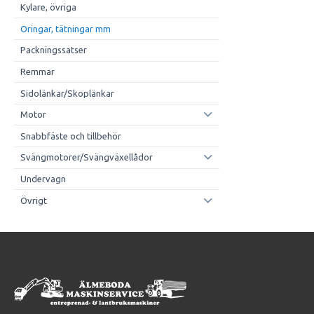
Kylare, övriga
Oringar, tätningar mm
Packningssatser
Remmar
Sidolänkar/Skoplänkar
Motor
Snabbfäste och tillbehör
Svängmotorer/Svängväxellådor
Undervagn
Övrigt