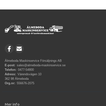
Älmeboda Maskinservice Försäljnings AB
E-post:
sales@almeboda-maskinservice.se
Telefon:
0477-54800
Adress:
Värendsvägen 10
362 98 Älmeboda
Org.nr:
556676-2075
Mer info