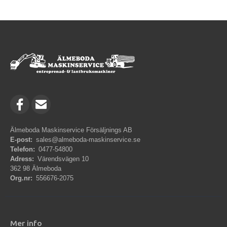
Älmeboda Maskinservice Försäljnings AB
E-post:
sales@almeboda-maskinservice.se
Telefon:
0477-54800
Adress:
Värendsvägen 10
362 98 Älmeboda
Org.nr:
556676-2075
Mer info