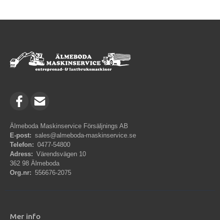
Älmeboda Maskinservice Försäljnings AB
E-post:
sales@almeboda-maskinservice.se
Telefon:
0477-54800
Adress:
Värendsvägen 10
362 98 Älmeboda
Org.nr:
556676-2075
Mer info