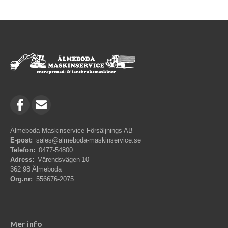
Älmeboda Maskinservice Försäljnings AB
E-post:
sales@almeboda-maskinservice.se
Telefon:
0477-54800
Adress:
Värendsvägen 10
362 98 Älmeboda
Org.nr:
556676-2075
Mer info