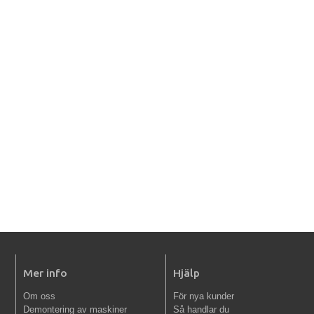
Mer info
Hjälp
Om oss
För nya kunder
Demontering av maskiner
Så handlar du