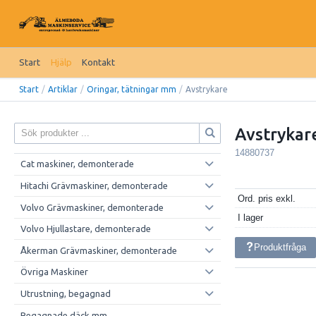
Start
Hjälp
Kontakt
Start
/
Artiklar
/
Oringar, tätningar mm
/
Avstrykare
Avstrykar
14880737
Cat maskiner, demonterade
Hitachi Grävmaskiner, demonterade
Ord. pris exkl.
Volvo Grävmaskiner, demonterade
I lager
Volvo Hjullastare, demonterade
Produktfråga
Åkerman Grävmaskiner, demonterade
Övriga Maskiner
Utrustning, begagnad
Begagnade däck mm