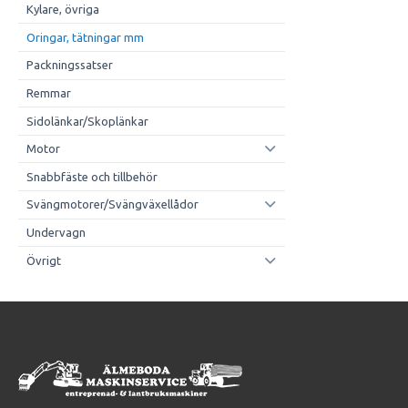
Kylare, övriga
Oringar, tätningar mm
Packningssatser
Remmar
Sidolänkar/Skoplänkar
Motor
Snabbfäste och tillbehör
Svängmotorer/Svängväxellådor
Undervagn
Övrigt