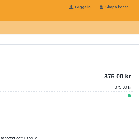
Logga in
Skapa konto
375.00
375.00