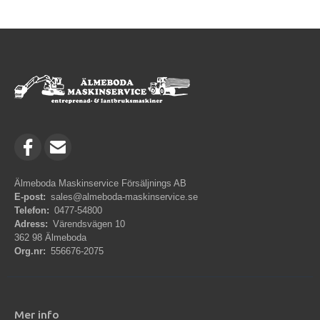
Älmeboda Maskinservice Försäljnings AB
E-post:
sales@almeboda-maskinservice.se
Telefon:
0477-54800
Adress:
Värendsvägen 10
362 98 Älmeboda
Org.nr:
556676-2075
Mer info