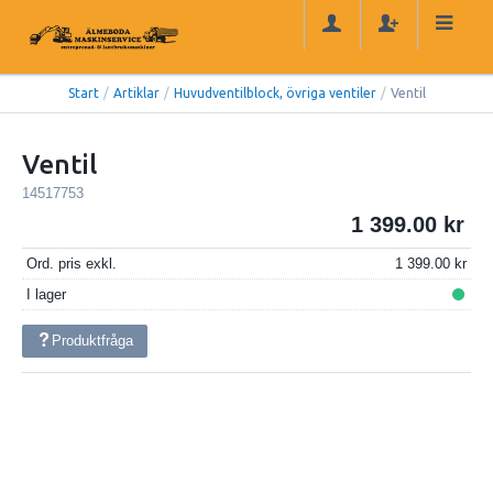
Start
/
Artiklar
/
Huvudventilblock, övriga ventiler
/
Ventil
Ventil
14517753
1 399.00
Ord. pris exkl.
1 399.00
I lager
Produktfråga