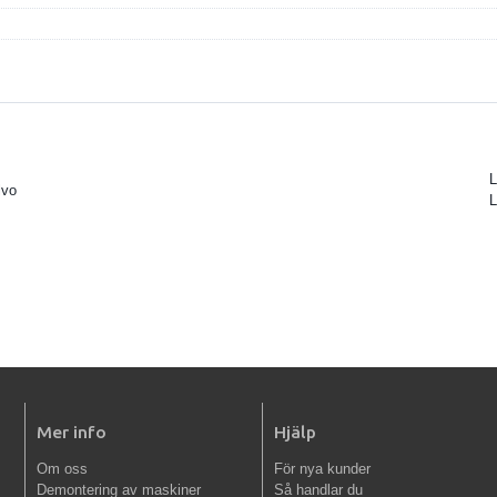
L
lvo
Mer info
Hjälp
Om oss
För nya kunder
Demontering av maskiner
Så handlar du