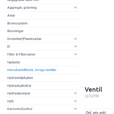
Aggregat, grävning
Axlar
Bromssystem
Bussningar
Drivenhet/Planetväxlar
El
Filter & Filtersatser
Hjulaxlar
Huvudventilblock, övriga ventiler
Hydrauloljekylare
Hydraulcylindrar
Ventil
Hydraulpumpar
11712709
Hytt
Karosseri/Luckor
Ord. pris exkl.