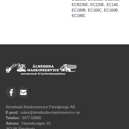
ECR235E, EC220E, EC140,
EC180B, EC160C, EC160B,
EC180C
Älmeboda Maskinservice Försäljnings AB
E-post:
sales@almeboda-maskinservice.se
Telefon:
0477-54800
Adress:
Värendsvägen 10
362 98 Älmeboda