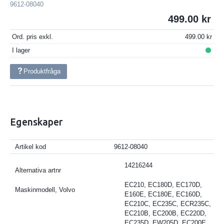
9612-08040
499.00
Ord. pris exkl.
499.00
I lager
Produktfråga
Egenskaper
Artikel kod
9612-08040
14216244
Alternativa artnr
EC210, EC180D, EC170D,
Maskinmodell, Volvo
E160E, EC180E, EC160D,
EC210C, EC235C, ECR235C,
EC210B, EC200B, EC220D,
EC235D, EW205D, EC200E,