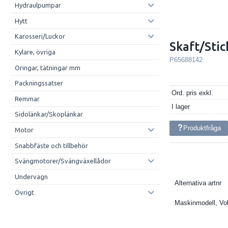
Hydraulpumpar
Hytt
Karosseri/Luckor
Skaft/Sti
Kylare, övriga
P65688142
Oringar, tätningar mm
Packningssatser
Ord. pris exkl.
Remmar
I lager
Sidolänkar/Skoplänkar
Produktfråga
Motor
Snabbfäste och tillbehör
Svängmotorer/Svängväxellådor
Undervagn
Alternativa artnr
Övrigt
Maskinmodell, Vo