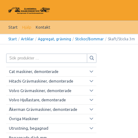
Start
Hjälp
Kontakt
Start
/
Artiklar
/
Aggregat, grävning
/
Stickor/Bommar
/
Skaft/Sticka 3m
Cat maskiner, demonterade
Hitachi Grävmaskiner, demonterade
Volvo Grävmaskiner, demonterade
Volvo Hjullastare, demonterade
Åkerman Grävmaskiner, demonterade
Övriga Maskiner
Utrustning, begagnad
Begagnade däck mm