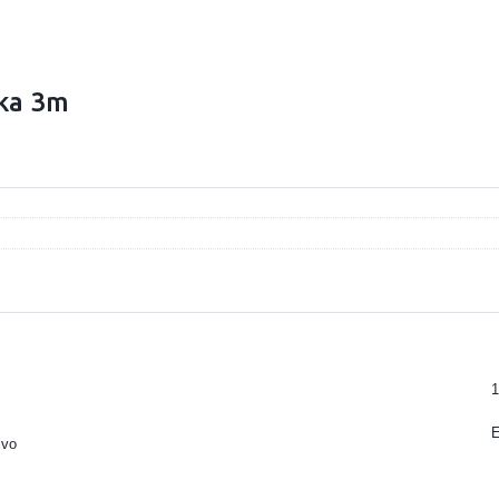
cka 3m
1
lvo