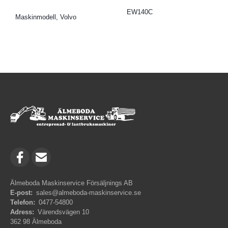
EW140C
Maskinmodell, Volvo
Älmeboda Maskinservice Försäljnings AB
E-post:
sales@almeboda-maskinservice.se
Telefon:
0477-54800
Adress:
Värendsvägen 10
362 98 Älmeboda