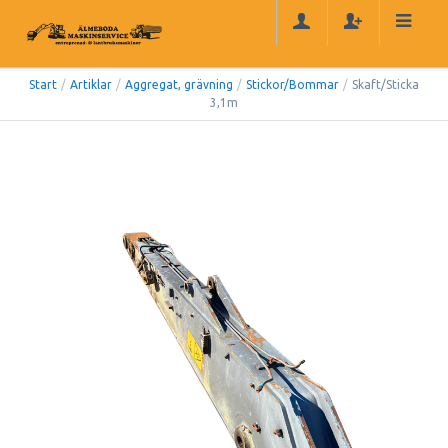
Start
/
Artiklar
/
Aggregat, grävning
/
Stickor/Bommar
/
Skaft/Sticka
3,1m