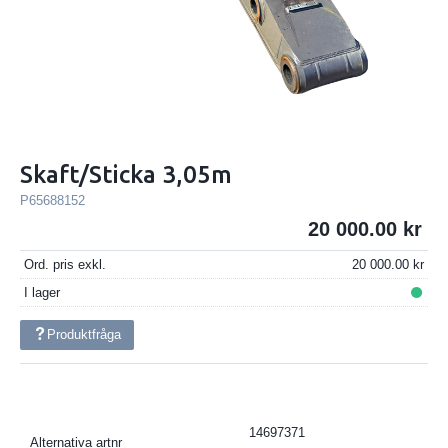
Skaft/Sticka 3,05m
P65688152
20 000.00
Ord. pris exkl.
20 000.00
I lager
Produktfråga
14697371
Alternativa artnr