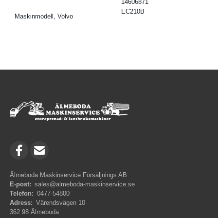
14606871
EC210B
Maskinmodell, Volvo
Älmeboda Maskinservice Försäljnings AB
E-post:
sales@almeboda-maskinservice.se
Telefon:
0477-54800
Adress:
Värendsvägen 10
362 98 Älmeboda