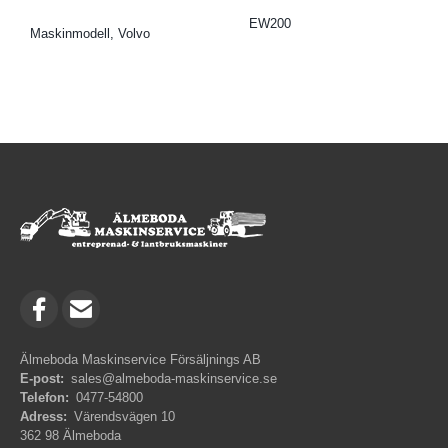
EW200
Maskinmodell, Volvo
Älmeboda Maskinservice Försäljnings AB
E-post:
sales@almeboda-maskinservice.se
Telefon:
0477-54800
Adress:
Värendsvägen 10
362 98 Älmeboda