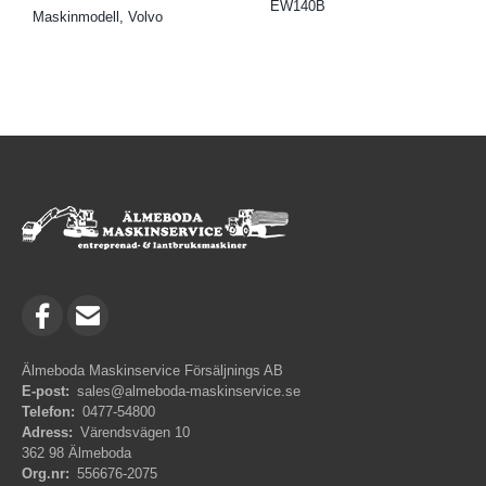
EW140B
Maskinmodell, Volvo
Älmeboda Maskinservice Försäljnings AB
E-post:
sales@almeboda-maskinservice.se
Telefon:
0477-54800
Adress:
Värendsvägen 10
362 98 Älmeboda
Org.nr:
556676-2075