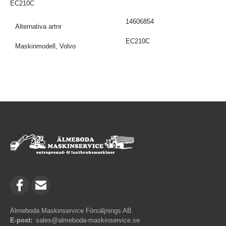
EC210C
14606854
Alternativa artnr
EC210C
Maskinmodell, Volvo
Älmeboda Maskinservice Försäljnings AB
E-post:
sales@almeboda-maskinservice.se