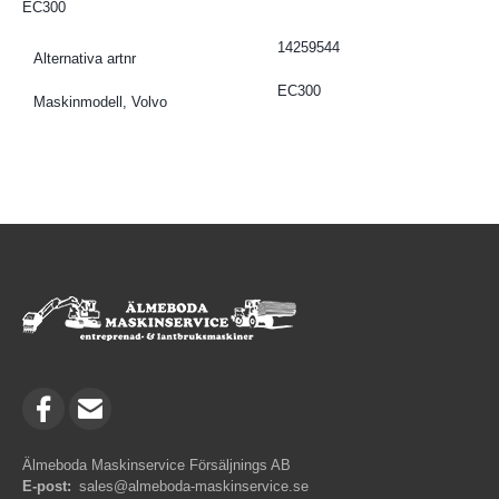
EC300
14259544
Alternativa artnr
EC300
Maskinmodell, Volvo
Älmeboda Maskinservice Försäljnings AB
E-post:
sales@almeboda-maskinservice.se