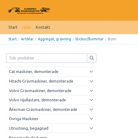
Start
Hjälp
Kontakt
Start
/
Artiklar
/
Aggregat, grävning
/
Stickor/Bommar
/
Bom
Cat maskiner, demonterade
Hitachi Grävmaskiner, demonterade
Volvo Grävmaskiner, demonterade
Volvo Hjullastare, demonterade
Åkerman Grävmaskiner, demonterade
Övriga Maskiner
Utrustning, begagnad
Begagnade däck mm