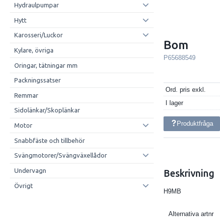
Hydraulpumpar
Hytt
Karosseri/Luckor
Bom
Kylare, övriga
P65688549
Oringar, tätningar mm
Packningssatser
Ord. pris exkl.
Remmar
I lager
Sidolänkar/Skoplänkar
Produktfråga
Motor
Snabbfäste och tillbehör
Svängmotorer/Svängväxellådor
Undervagn
Beskrivning
Övrigt
H9MB
Alternativa artnr